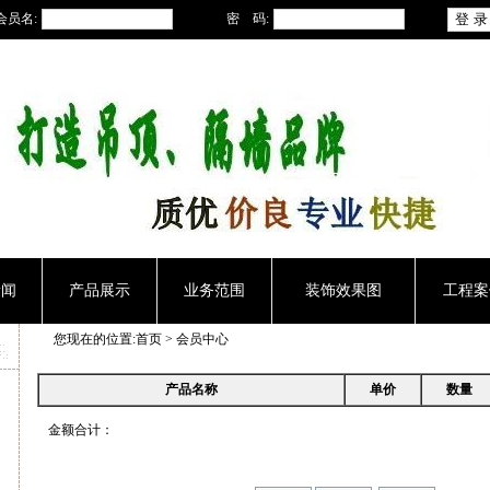
会员名:
密 码:
新闻
产品展示
业务范围
装饰效果图
工程案
您现在的位置:
首页
> 会员中心
产品名称
单价
数量
￥.00
金额合计：